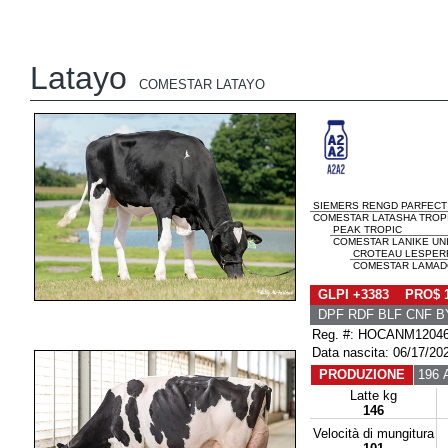
Latayo
COMESTAR LATAYO
SIEMERS RENGD PARFECT
COMESTAR LATASHA TROPIC
PEAK TROPIC
COMESTAR LANIKE UNI
CROTEAU LESPER
COMESTAR LAMADO
GLPI +3383 PRO$ 
DPF RDF BLF CNF B
Reg. #: HOCANM1204
Data nascita: 06/17/20
PRODUZIONE
196 A
Latte kg
146
Velocità di mungitura