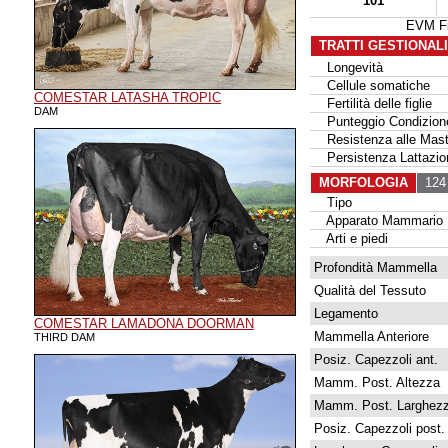
101
EVM Fi
TRATTI GESTIONAL
Longevità
Cellule somatiche
COMESTAR LATASHA TROPIC
Fertilità delle figlie
DAM
Punteggio Condizione
Resistenza alle Masti
Persistenza Lattazio
MORFOLOGIA
124 
Tipo
Apparato Mammario
Arti e piedi
Profondità Mammella
Qualità del Tessuto
Legamento
COMESTAR LAMADONA DOORMAN
Mammella Anteriore
THIRD DAM
Posiz. Capezzoli ant.
Mamm. Post. Altezza
Mamm. Post. Larghez
Posiz. Capezzoli post.