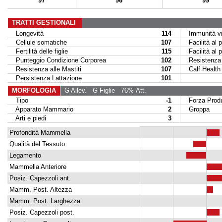
97
96
99
TRATTI GESTIONALI
Longevità
114
Immunità vit
Cellule somatiche
107
Facilità al p
Fertilità delle figlie
115
Facilità al par
Punteggio Condizione Corporea
102
Resistenza M
Resistenza alle Mastiti
107
Calf Health
Persistenza Lattazione
101
MORFOLOGIA
G Allev.
G Figlie
76% Att.
Tipo
-1
Forza Produ
Apparato Mammario
2
Groppa
Arti e piedi
3
Profondità Mammella
Qualità del Tessuto
Legamento
Mammella Anteriore
Posiz. Capezzoli ant.
Mamm. Post. Altezza
Mamm. Post. Larghezza
Posiz. Capezzoli post.