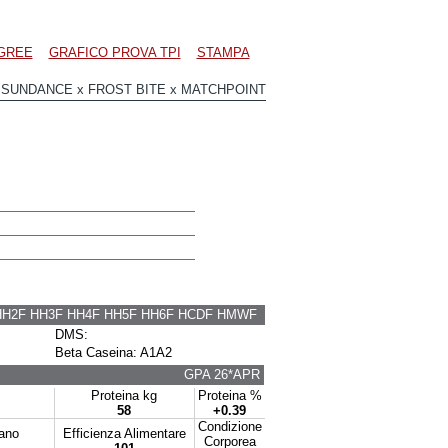
GREE
GRAFICO PROVA TPI
STAMPA
SUNDANCE x FROST BITE x MATCHPOINT
HH2F HH3F HH4F HH5F HH6F HCDF HMWF
DMS:
Beta Caseina: A1A2
GPA 26*APR
Proteina kg
Proteina %
58
+0.39
Condizione
tano
Efficienza Alimentare
Corporea