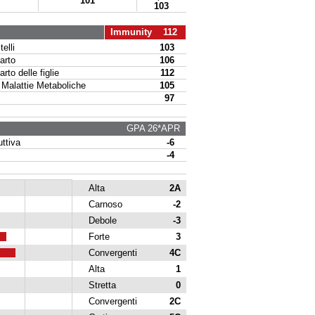
101
103
Immunity 112
elli
103
arto
106
to delle figlie
112
alattie Metaboliche
105
97
GPA 26*APR
ttiva
-6
-4
Alta
2A
Carnoso
-2
Debole
-3
Forte
3
Convergenti
4C
Alta
1
Stretta
0
Convergenti
2C