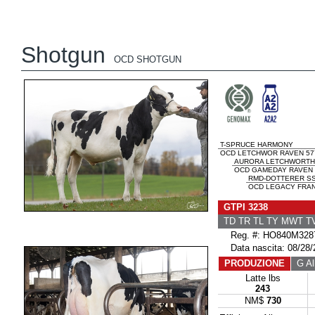
Shotgun
OCD SHOTGUN
T-SPRUCE HARMONY
OCD LETCHWOR RAVEN 57
AURORA LETCHWORTH
OCD GAMEDAY RAVEN 
RMD-DOTTERER SS
OCD LEGACY FRAN
GTPI 3238
TD TR TL TY MWT 
Reg. #: HO840M328
Data nascita: 08/28/
PRODUZIONE
G All
Latte lbs
243
NM$
730