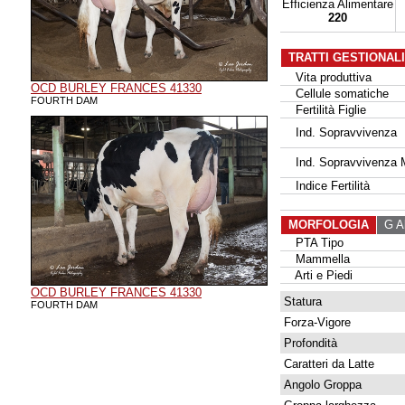
Efficienza Alimentare
220
TRATTI GESTIONAL
Vita produttiva
OCD BURLEY FRANCES 41330
Cellule somatiche
FOURTH DAM
Fertilità Figlie
Ind. Sopravvivenza
Ind. Sopravvivenza 
Indice Fertilità
MORFOLOGIA
G Al
PTA Tipo
Mammella
Arti e Piedi
OCD BURLEY FRANCES 41330
Statura
FOURTH DAM
Forza-Vigore
Profondità
Caratteri da Latte
Angolo Groppa