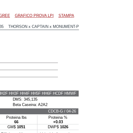
GREE
GRAFICO PROVA LPI
STAMPA
535 THORSON x CAPTAIN x MONUMENT-P
HH2F HH3F HH4F HH5F HH6F HCDF HMWF
DMS: 345,135
Beta Caseina: A2A2
CDCB-G / 04-26
Proteina lbs
Proteina %
66
+0.03
GM$
1051
DWP$
1026