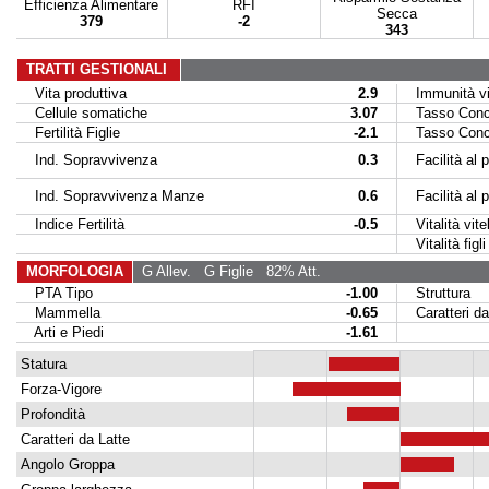
Efficienza Alimentare
RFI
Secca
379
-2
343
TRATTI GESTIONALI
Vita produttiva
2.9
Immunità vit
Cellule somatiche
3.07
Tasso Conce
Fertilità Figlie
-2.1
Tasso Conce
Ind. Sopravvivenza
0.3
Facilità al p
Ind. Sopravvivenza Manze
0.6
Facilità al par
Indice Fertilità
-0.5
Vitalità vitel
Vitalità figli 
MORFOLOGIA
G Allev.
G Figlie
82% Att.
PTA Tipo
-1.00
Struttura
Mammella
-0.65
Caratteri da
Arti e Piedi
-1.61
Statura
Forza-Vigore
Profondità
Caratteri da Latte
Angolo Groppa