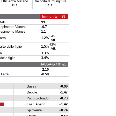
Efficienza Metano
Velocità di mungitura
103
7.31
Immunity 99
elli
99
pimento Vacche
-0.7
pimento Manze
1.1
64%
arto
1.2%
Att.
63%
to delle figlie
1.5%
Att.
li
3.3%
delle figlie
3.4%
HAUSA-G / 04-26
-2.10
 Latte
-0.58
Bassa
-0.99
Debole
-1.47
Poco profondo
-0.73
Cost. Aperto
+1.42
Spiovente
+0.74