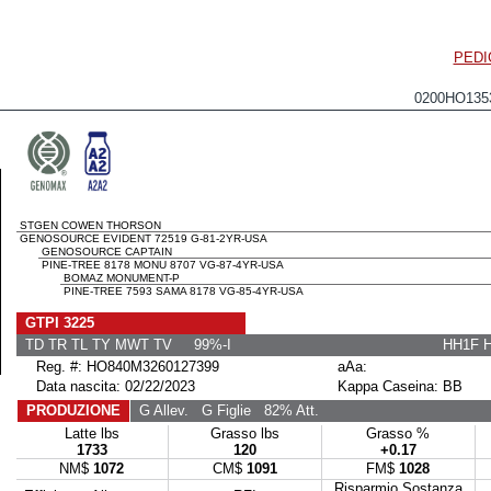
PEDI
0200HO13
STGEN COWEN THORSON
GENOSOURCE EVIDENT 72519 G-81-2YR-USA
GENOSOURCE CAPTAIN
PINE-TREE 8178 MONU 8707 VG-87-4YR-USA
BOMAZ MONUMENT-P
PINE-TREE 7593 SAMA 8178 VG-85-4YR-USA
GTPI 3225
TD TR TL TY MWT TV 99%-I
HH1F 
Reg. #: HO840M3260127399
aAa:
Data nascita: 02/22/2023
Kappa Caseina: BB
PRODUZIONE
G Allev.
G Figlie
82% Att.
Latte lbs
Grasso lbs
Grasso %
1733
120
+0.17
NM$
1072
CM$
1091
FM$
1028
Risparmio Sostanza