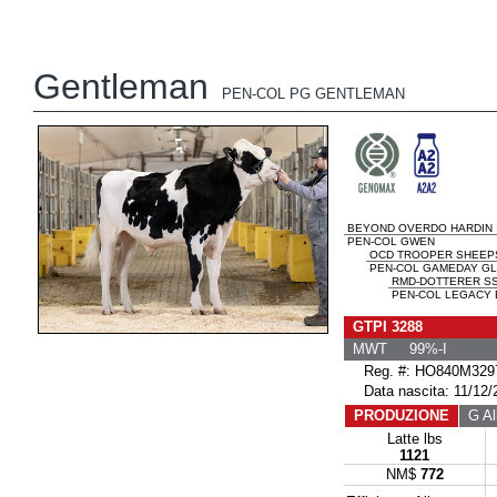
Gentleman
PEN-COL PG GENTLEMAN
BEYOND OVERDO HARDIN
PEN-COL GWEN
OCD TROOPER SHEEP
PEN-COL GAMEDAY G
RMD-DOTTERER SS
PEN-COL LEGACY B
GTPI 3288
MWT 99%-I
Reg. #: HO840M329
Data nascita: 11/12/
PRODUZIONE
G All
Latte lbs
1121
NM$
772