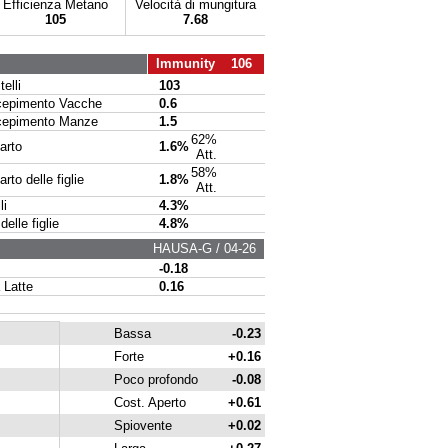
Efficienza Metano
Velocità di mungitura
105
7.68
Immunity 106
elli
103
pimento Vacche
0.6
pimento Manze
1.5
62%
arto
1.6%
Att.
58%
to delle figlie
1.8%
Att.
li
4.3%
delle figlie
4.8%
HAUSA-G / 04-26
-0.18
 Latte
0.16
Bassa
-0.23
Forte
+0.16
Poco profondo
-0.08
Cost. Aperto
+0.61
Spiovente
+0.02