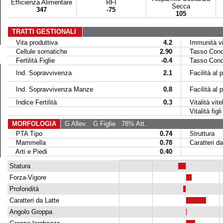
Efficienza Alimentare
RFI
Secca
347
-75
105
TRATTI GESTIONALI
Vita produttiva
4.2
Immunità vit
Cellule somatiche
2.90
Tasso Conce
Fertilità Figlie
-0.4
Tasso Conce
Ind. Sopravvivenza
2.1
Facilità al p
Ind. Sopravvivenza Manze
0.8
Facilità al par
Indice Fertilità
0.3
Vitalità vitel
Vitalità figli 
MORFOLOGIA
G Allev.
G Figlie
78% Att.
PTA Tipo
0.74
Struttura
Mammella
0.78
Caratteri da
Arti e Piedi
0.40
Statura
Forza-Vigore
Profondità
Caratteri da Latte
Angolo Groppa