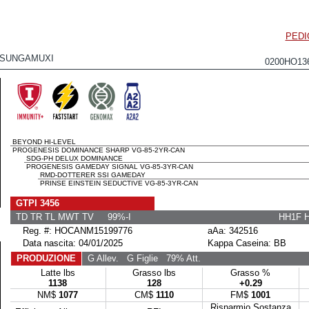
PEDI
 SUNGAMUXI
0200HO13
BEYOND HI-LEVEL
PROGENESIS DOMINANCE SHARP VG-85-2YR-CAN
SDG-PH DELUX DOMINANCE
PROGENESIS GAMEDAY SIGNAL VG-85-3YR-CAN
RMD-DOTTERER SSI GAMEDAY
PRINSE EINSTEIN SEDUCTIVE VG-85-3YR-CAN
GTPI 3456
TD TR TL MWT TV 99%-I
HH1F 
Reg. #: HOCANM15199776
aAa: 342516
Data nascita: 04/01/2025
Kappa Caseina: BB
PRODUZIONE
G Allev.
G Figlie
79% Att.
Latte lbs
Grasso lbs
Grasso %
1138
128
+0.29
NM$
1077
CM$
1110
FM$
1001
Risparmio Sostanza