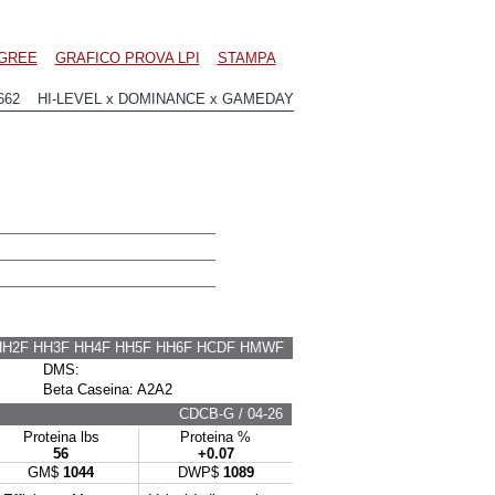
GREE
GRAFICO PROVA LPI
STAMPA
662 HI-LEVEL x DOMINANCE x GAMEDAY
HH2F HH3F HH4F HH5F HH6F HCDF HMWF
DMS:
Beta Caseina: A2A2
CDCB-G / 04-26
Proteina lbs
Proteina %
56
+0.07
GM$
1044
DWP$
1089