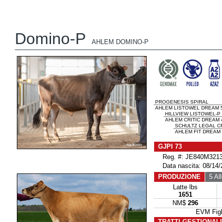
Domino-P
AHLEM DOMINO-P
PROGENESIS SPIRAL
AHLEM LISTOWEL DREAM 5
HILLVIEW LISTOWEL-P
AHLEM CRITIC DREAM 
SCHULTZ LEGAL CR
AHLEM FIT DREAM 
GJPI 73
Reg. #: JE840M3213
Data nascita: 08/14/
PRODUZIONE
5 All
Latte lbs
1651
NM$
296
EVM Fig
TRATTI GESTIONAL