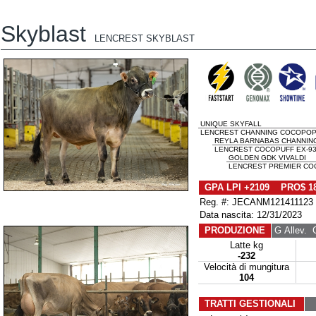
Skyblast
LENCREST SKYBLAST
UNIQUE SKYFALL
LENCREST CHANNING COCOPOP 
REYLA BARNABAS CHANNIN
LENCREST COCOPUFF EX-93-
GOLDEN GDK VIVALDI
LENCREST PREMIER COCO
GPA LPI +2109 PRO$ 1
Reg. #: JECANM121411123
Data nascita: 12/31/2023
PRODUZIONE
G Allev.
G 
Latte kg
-232
Velocità di mungitura
104
TRATTI GESTIONALI