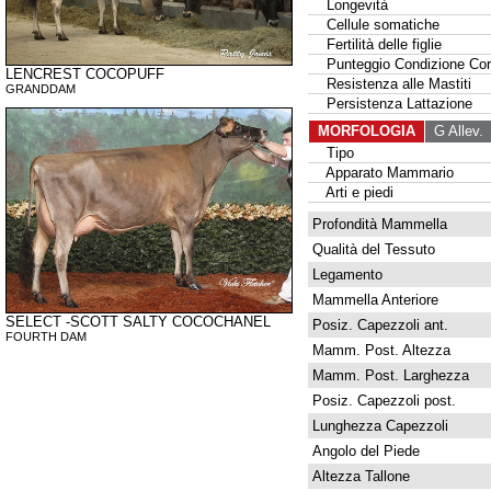
Longevità
Cellule somatiche
Fertilità delle figlie
Punteggio Condizione Cor
LENCREST COCOPUFF
Resistenza alle Mastiti
GRANDDAM
Persistenza Lattazione
MORFOLOGIA
G Allev.
G
Tipo
Apparato Mammario
Arti e piedi
Profondità Mammella
Qualità del Tessuto
Legamento
Mammella Anteriore
SELECT -SCOTT SALTY COCOCHANEL
Posiz. Capezzoli ant.
FOURTH DAM
Mamm. Post. Altezza
Mamm. Post. Larghezza
Posiz. Capezzoli post.
Lunghezza Capezzoli
Angolo del Piede
Altezza Tallone