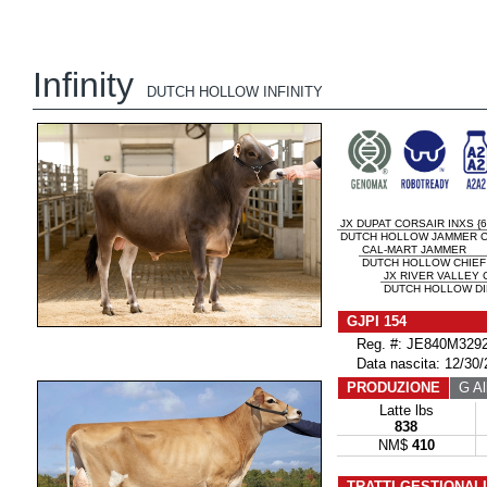
Infinity
DUTCH HOLLOW INFINITY
JX DUPAT CORSAIR INXS {6
DUTCH HOLLOW JAMMER C
CAL-MART JAMMER
DUTCH HOLLOW CHIEF 
JX RIVER VALLEY C
DUTCH HOLLOW DIL
GJPI 154
Reg. #: JE840M3292
Data nascita: 12/30/
PRODUZIONE
G All
Latte lbs
838
NM$
410
TRATTI GESTIONAL