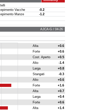
elli
pimento Vacche
-0.2
pimento Manze
-1.2
AJCA-G / 04-26
Alta
+0.6
Forte
+0.6
Cost. Aperto
+0.5
Alto
-1.4
Larga
+0.8
Stangati
-0.3
Alto
+0.6
Forte
+1.6
Alta
+0.7
Larga
+0.4
Forte
+0.6
Alta
+1.4