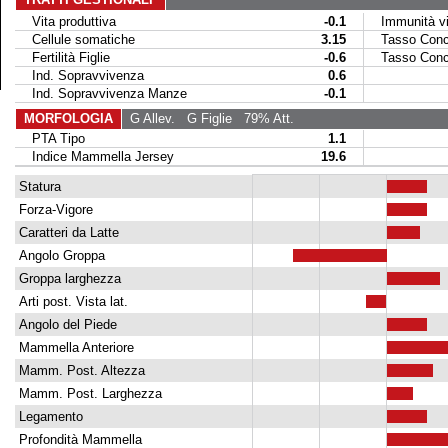
Vita produttiva
-0.1
Immunità vit
Cellule somatiche
3.15
Tasso Conce
Fertilità Figlie
-0.6
Tasso Conce
Ind. Sopravvivenza
0.6
Ind. Sopravvivenza Manze
-0.1
MORFOLOGIA
G Allev.
G Figlie
79% Att.
PTA Tipo
1.1
Indice Mammella Jersey
19.6
Statura
Forza-Vigore
Caratteri da Latte
Angolo Groppa
Groppa larghezza
Arti post. Vista lat.
Angolo del Piede
Mammella Anteriore
Mamm. Post. Altezza
Mamm. Post. Larghezza
Legamento
Profondità Mammella