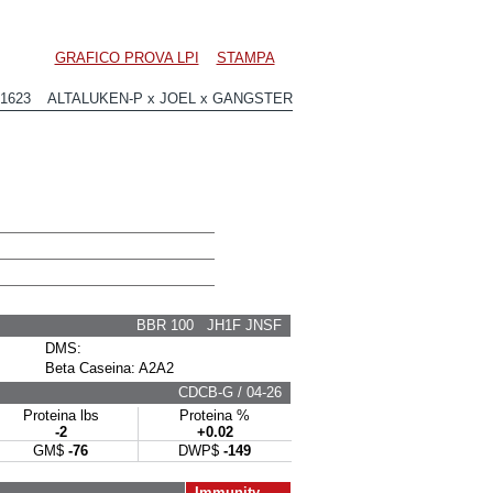
GRAFICO PROVA LPI
STAMPA
01623 ALTALUKEN-P x JOEL x GANGSTER
BBR 100 JH1F JNSF
DMS:
Beta Caseina: A2A2
CDCB-G / 04-26
Proteina lbs
Proteina %
-2
+0.02
GM$
-76
DWP$
-149
Immunity