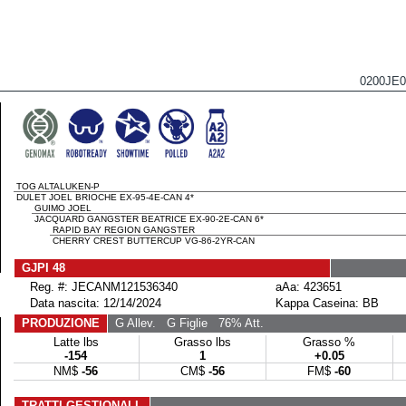
0200JE
TOG ALTALUKEN-P
DULET JOEL BRIOCHE EX-95-4E-CAN 4*
GUIMO JOEL
JACQUARD GANGSTER BEATRICE EX-90-2E-CAN 6*
RAPID BAY REGION GANGSTER
CHERRY CREST BUTTERCUP VG-86-2YR-CAN
GJPI 48
Reg. #: JECANM121536340
aAa: 423651
Data nascita: 12/14/2024
Kappa Caseina: BB
PRODUZIONE
G Allev.
G Figlie
76% Att.
Latte lbs
Grasso lbs
Grasso %
-154
1
+0.05
NM$
-56
CM$
-56
FM$
-60
TRATTI GESTIONALI