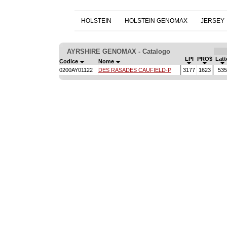
HOLSTEIN
HOLSTEIN GENOMAX
JERSEY
AYRSHIRE GENOMAX - Catalogo
LPI
PRO$
Lat
Codice
Nome
0200AY01122
DES RASADES CAUFIELD-P
3177
1623
53