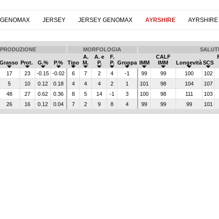
 GENOMAX
JERSEY
JERSEY GENOMAX
AYRSHIRE
AYRSHIRE
PRODUZIONE
MORFOLOGIA
SALUT
A.
A. e
F.
CALF
Grasso
Prot.
G.%
P.%
Tipo
M.
P.
P.
Groppa
IMM
IMM
Longevità
SCS
17
23
-0.15
-0.02
6
7
2
4
-1
99
99
100
102
5
10
0.12
0.18
4
4
4
2
1
101
98
104
107
48
27
0.62
0.36
8
5
14
-1
3
100
98
111
103
26
16
0.12
0.04
7
2
9
8
4
99
99
99
101