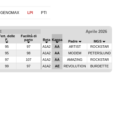
 GENOMAX
LPI
PTI
Aprile 2026
E
Fert. delle
Facilità di
F.
parto
Beta
Kappa
Padre
MGS
95
97
A1A2
AA
ARTIST
ROCKSTAR
95
98
A1A2
AA
MODEM
PETERSLUND
97
107
A1A2
AA
AMAZING
ROCKSTAR
99
97
A1A2
AE
REVOLUTION
BURDETTE