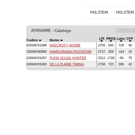
HOLSTEIN
HOLSTEIN
AYRSHIRE - Catalogo
LPI
PRO$
Latte
CFP
Codice
Nome
0200AY01086
HAZCROFT ADOBE
2755
593
728
40
0200AY00680
KAMOURASKA ROCKSTAR
2727
209
-114
15
0200AY01097
PLEIN SOLEIL HUNTER
3312
1700
-56
75
0200AY01063
DE LA PLAINE TIMING
2758
723
395
42