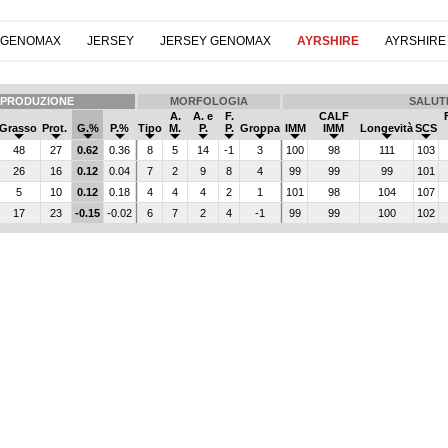
 GENOMAX
JERSEY
JERSEY GENOMAX
AYRSHIRE
AYRSHIRE
PRODUZIONE
MORFOLOGIA
SALUT
A.
A. e
F.
CALF
Grasso
Prot.
G.%
P.%
Tipo
M.
P.
P.
Groppa
IMM
IMM
Longevità
SCS
48
27
0.62
0.36
8
5
14
-1
3
100
98
111
103
26
16
0.12
0.04
7
2
9
8
4
99
99
99
101
5
10
0.12
0.18
4
4
4
2
1
101
98
104
107
17
23
-0.15
-0.02
6
7
2
4
-1
99
99
100
102