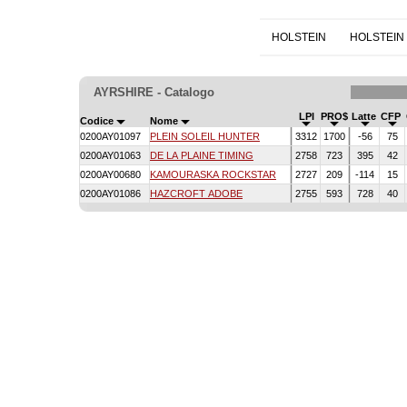
HOLSTEIN
HOLSTEIN
AYRSHIRE - Catalogo
LPI
PRO$
Latte
CFP
Codice
Nome
0200AY01097
PLEIN SOLEIL HUNTER
3312
1700
-56
75
0200AY01063
DE LA PLAINE TIMING
2758
723
395
42
0200AY00680
KAMOURASKA ROCKSTAR
2727
209
-114
15
0200AY01086
HAZCROFT ADOBE
2755
593
728
40