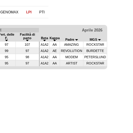
 GENOMAX
LPI
PTI
Aprile 2026
E
Fert. delle
Facilità di
F.
parto
Beta
Kappa
Padre
MGS
97
107
A1A2
AA
AMAZING
ROCKSTAR
99
97
A1A2
AE
REVOLUTION
BURDETTE
95
98
A1A2
AA
MODEM
PETERSLUND
95
97
A1A2
AA
ARTIST
ROCKSTAR