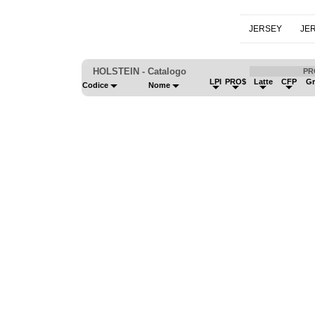
JERSEY
JE
HOLSTEIN - Catalogo
PR
LPI
PRO$
Latte
CFP
G
Codice
Nome