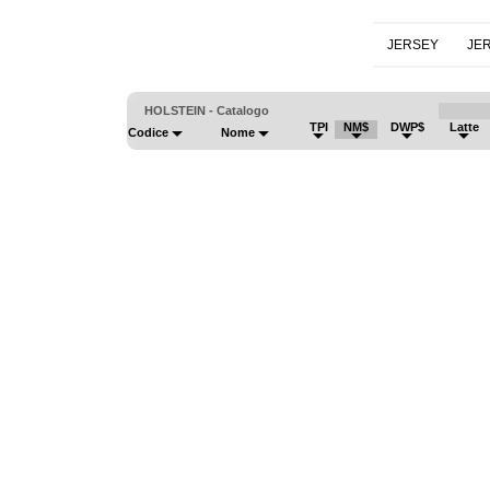
JERSEY
JE
HOLSTEIN - Catalogo
TPI
NM$
DWP$
Latte
Codice
Nome