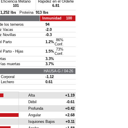
Eficiencia Metano
Rapidez en el Ordeñe
101
6.81
a
1,252 lbs
Proteína
913 lbs
Inmunidad 100
 los terneros
94
 Vacas
-2.0
Novillas
-0.3
86%
l Parto
1.2%
Conf.
73%
 Parto - Hijas
1.5%
Conf.
tas
3.3%
ías muertas
3.7%
HAUSA-G / 04-26
orporal
-1.12
Lechero
0.61
Alta
+1.19
Débil
-0.61
Profunda
+0.42
Angular
+2.68
Isquiones Bajos
+0.11