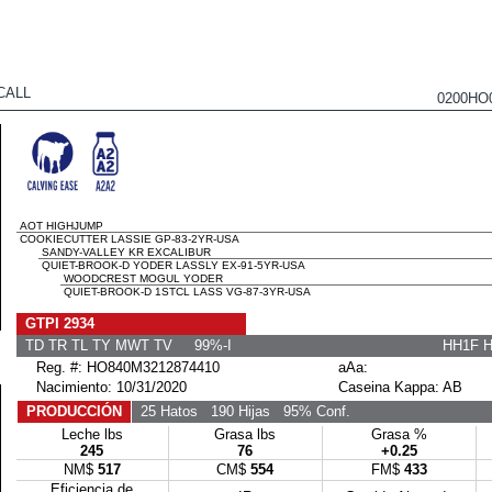
CALL
0200HO
AOT HIGHJUMP
COOKIECUTTER LASSIE GP-83-2YR-USA
SANDY-VALLEY KR EXCALIBUR
QUIET-BROOK-D YODER LASSLY EX-91-5YR-USA
WOODCREST MOGUL YODER
QUIET-BROOK-D 1STCL LASS VG-87-3YR-USA
GTPI 2934
TD TR TL TY MWT TV 99%-I
HH1F 
Reg. #: HO840M3212874410
aAa:
Nacimiento: 10/31/2020
Caseina Kappa: AB
PRODUCCIÓN
25 Hatos
190 Hijas
95% Conf.
Leche lbs
Grasa lbs
Grasa %
245
76
+0.25
NM$
517
CM$
554
FM$
433
Eficiencia de