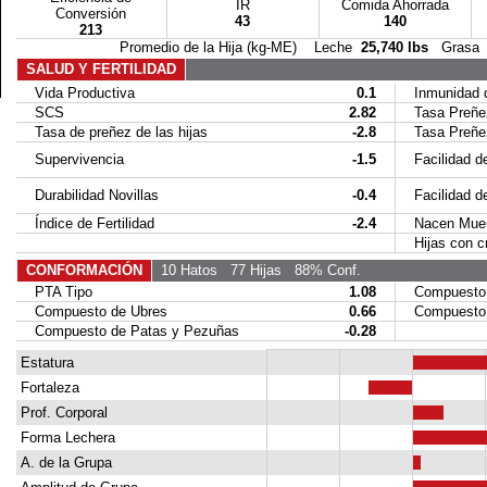
IR
Comida Ahorrada
Conversión
43
140
213
Promedio de la Hija (kg-ME) Leche
25,740 lbs
Gras
SALUD Y FERTILIDAD
Vida Productiva
0.1
Inmunidad de
SCS
2.82
Tasa Preñez
Tasa de preñez de las hijas
-2.8
Tasa Preñez 
Supervivencia
-1.5
Facilidad de
Durabilidad Novillas
-0.4
Facilidad del
Índice de Fertilidad
-2.4
Nacen Muer
Hijas con cr
CONFORMACIÓN
10 Hatos
77 Hijas
88% Conf.
PTA Tipo
1.08
Compuesto C
Compuesto de Ubres
0.66
Compuesto 
Compuesto de Patas y Pezuñas
-0.28
Estatura
Fortaleza
Prof. Corporal
Forma Lechera
A. de la Grupa