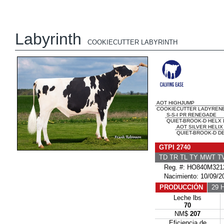
Labyrinth
COOKIECUTTER LABYRINTH
AOT HIGHJUMP
COOKIECUTTER LADYRENE
S-S-I PR RENEGADE
QUIET-BROOK-D HELX 
AOT SILVER HELIX
QUIET-BROOK-D DE
GTPI 2740
TD TR TL TY MWT 
Reg. #: HO840M321
Nacimiento: 10/09/2
PRODUCCIÓN
29 H
Leche lbs
70
NM$
207
Eficiencia de