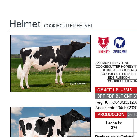
Helmet
COOKIECUTTER HELMET
FAIRMONT RIDGELINE
COOKIECUTTER HOPELYNN 
BLUMENFELD JEDI RE
COOKIECUTTER RUBI H
EDG RUBICON
COOKIECUTTER JA
GMACE LPI +3315 
DPF RDF BLF CNF B
Reg. #: HO840M32128
Nacimiento: 04/19/202
PRODUCCIÓN
36 H
Leche kg
376