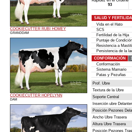
Rapidez en el Ordeñe
93
SALUD Y FERTILID
Vida en el Hato
COOKIECUTTER RUBI HOMEY
SCS
GRANDDAM
Fertilidad de la Hija
Puntaje de Condición
Resistencia a Mastit
Persistencia de la la
CONFORMACIÓN
1
Conformación
Sistema Mamario
Patas y Pezuñas
Prof. Ubre
Textura de la Ubre
COOKIECUTTER HOPELYNN
Soporte Central
DAM
Inserción ubre Delante
Posición Pezones Dela
Ancho Ubre Trasera
Altura Ubre Trasera
Posición Pezones Tras