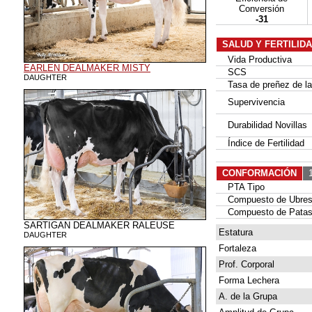
Conversión
-31
SALUD Y FERTILID
Vida Productiva
EARLEN DEALMAKER MISTY
SCS
DAUGHTER
Tasa de preñez de las
Supervivencia
Durabilidad Novillas
Índice de Fertilidad
CONFORMACIÓN
1
PTA Tipo
Compuesto de Ubre
Compuesto de Patas
SARTIGAN DEALMAKER RALEUSE
Estatura
DAUGHTER
Fortaleza
Prof. Corporal
Forma Lechera
A. de la Grupa