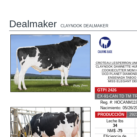
Dealmaker
CLAYNOOK DEALMAKER
CROTEAU LESPERRON UN
CLAYNOOK DAWNETTE HUNT
COOKIECUTTER MOM 
OCD PLANET DIAMOND 
ENSENADA TABOO
MISS ELEGANT DEL
GTPI 2426
EX-91-CAN TD TM TR
Reg. #: HOCANM119
Nacimiento: 05/26/2
PRODUCCIÓN
2923
Leche lbs
34
NM$
-75
Eficiencia de