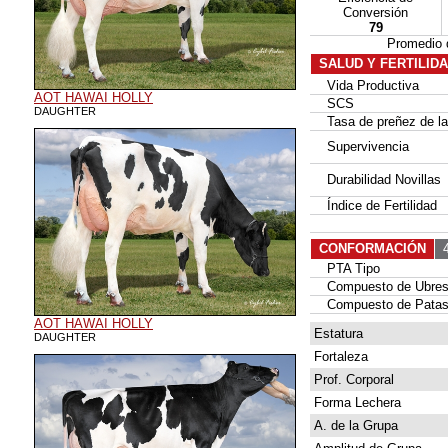
Conversión
79
Promedio 
SALUD Y FERTILID
Vida Productiva
AOT HAWAI HOLLY
SCS
DAUGHTER
Tasa de preñez de las
Supervivencia
Durabilidad Novillas
Índice de Fertilidad
CONFORMACIÓN
4
PTA Tipo
Compuesto de Ubre
Compuesto de Patas
AOT HAWAI HOLLY
Estatura
DAUGHTER
Fortaleza
Prof. Corporal
Forma Lechera
A. de la Grupa