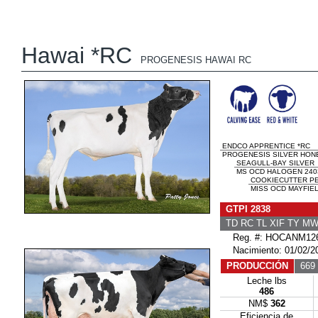
Hawai *RC
PROGENESIS HAWAI RC
ENDCO APPRENTICE *RC
PROGENESIS SILVER HON
SEAGULL-BAY SILVER
MS OCD HALOGEN 2403
COOKIECUTTER P
MISS OCD MAYFIEL
GTPI 2838
TD RC TL XIF TY M
Reg. #: HOCANM126
Nacimiento: 01/02/2
PRODUCCIÓN
669 
Leche lbs
486
NM$
362
Eficiencia de