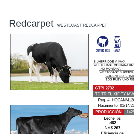
Redcarpet
WESTCOAST REDCARPET
SILVERRIDGE V IMAX
WESTCOAST MONTANA RIZA 
IHG MONTANA
WESTCOAST SUPERSHOT
COGENT SUPERSH
EDG RUBY UNO RIZ
GTPI 2732
TD TR TL XIF TY M
Reg. #: HOCANM128
Nacimiento: 01/14/2
PRODUCCIÓN
1428
Leche lbs
-482
NM$
263
Eficiencia de