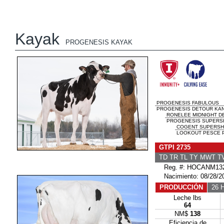
Kayak
PROGENESIS KAYAK
PROGENESIS FABULOUS
PROGENESIS DETOUR KANS
RONELEE MIDNIGHT D
PROGENESIS SUPERSHO
COGENT SUPERSH
LOOKOUT PESCE 
GTPI 2735
TD TR TL TY MWT 
Reg. #: HOCANM132
Nacimiento: 08/28/2
PRODUCCIÓN
26 H
Leche lbs
64
NM$
138
Eficiencia de