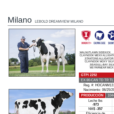
Milano
LEBOLD DREAMVIEW MILANO
WALNUTLAWN SIDEKICK
CLAYNOOK MEXX ALLIGATO
STANTONS ALLIGATOR
CLAYNOOK MOXY SILVE
SEAGULL-BAY SIL
MS FARNEAR MICA 
GTPI 2292
EX-90-CAN TD TR T
Reg. #: HOCANM131
Nacimiento: 06/25/2
PRODUCCIÓN
1044
Leche lbs
-973
NM$
-357
Eficiencia de