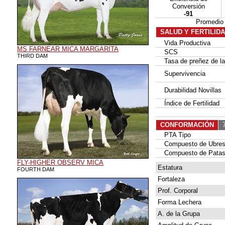
Conversión
-91
Promedio
SALUD Y FERTILID
Vida Productiva
MS FARNEAR MICA MARGARITA
SCS
THIRD DAM
Tasa de preñez de las
Supervivencia
Durabilidad Novillas
Índice de Fertilidad
CONFORMACIÓN
7
PTA Tipo
Compuesto de Ubre
Compuesto de Patas
FLY-HIGHER OBSERV MICA
Estatura
FOURTH DAM
Fortaleza
Prof. Corporal
Forma Lechera
A. de la Grupa