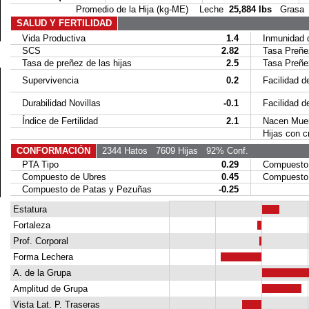
Promedio de la Hija (kg-ME) Leche
25,884 lbs
Gras
SALUD Y FERTILIDAD
Vida Productiva
1.4
Inmunidad de
SCS
2.82
Tasa Preñez
Tasa de preñez de las hijas
2.5
Tasa Preñez 
Supervivencia
0.2
Facilidad de
Durabilidad Novillas
-0.1
Facilidad del
Índice de Fertilidad
2.1
Nacen Muer
Hijas con cr
CONFORMACIÓN
2344 Hatos
7609 Hijas
92% Conf.
PTA Tipo
0.29
Compuesto C
Compuesto de Ubres
0.45
Compuesto 
Compuesto de Patas y Pezuñas
-0.25
Estatura
Fortaleza
Prof. Corporal
Forma Lechera
A. de la Grupa
Amplitud de Grupa
Vista Lat. P. Traseras