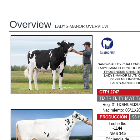
Overview
LADYS-MANOR OVERVIEW
SANDY-VALLEY CHALLENG
LADYS-MANOR GRNT OOHM
PROGENESIS GRANIT
LADYS-MANOR MILTN 
DE-SU MILLINGTON
LADYS-MANOR DOR
GTPI 2747
TD TR TL TY MWT 
Reg. #: HO840M320
Nacimiento: 05/11/2
PRODUCCIÓN
93 H
Leche lbs
-1144
NM$
145
Eficiencia de