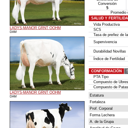
Conversión
5
Promedio 
SALUD Y FERTILID
Vida Productiva
LADYS-MANOR GRNT OOHM
SCS
DAM
Tasa de preñez de las
Supervivencia
Durabilidad Novillas
Índice de Fertilidad
CONFORMACIÓN
5
PTA Tipo
Compuesto de Ubre
Compuesto de Patas
LADYS-MANOR GRNT OOHM
Estatura
DAM
Fortaleza
Prof. Corporal
Forma Lechera
A. de la Grupa