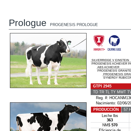
Prologue
PROGENESIS PROLOGUE
SILVERRIDGE V EINSTEIN
PROGENESIS ACHIEVER PAI
ABS ACHIEVER
PROGENESIS GRANITE
PROGENESIS GRA
SYNERGY RUBICON 
GTPI 2945
TD TR TL TY MWT 
Reg. #: HOCANM136
Nacimiento: 02/06/2
PRODUCCIÓN
57 H
Leche lbs
363
NM$
570
Eficiencia de