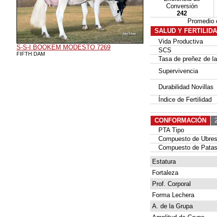
Conversión
242
Promedio 
SALUD Y FERTILID
Vida Productiva
S-S-I BOOKEM MODESTO 7269
SCS
FIFTH DAM
Tasa de preñez de las
Supervivencia
Durabilidad Novillas
Índice de Fertilidad
CONFORMACIÓN
2
PTA Tipo
Compuesto de Ubre
Compuesto de Patas
Estatura
Fortaleza
Prof. Corporal
Forma Lechera
A. de la Grupa