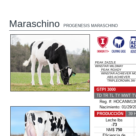
Maraschino
PROGENESIS MARASCHINO
PEAK ZAZZLE
WINSTAR MILDMAY
PEAK ROADY
WINSTAR ACHIEVER MO
ABS ACHIEVER
TRIPLECROWN JW O
GTPI 3000
TD TR TL TY MWT 
Reg. #: HOCANM139
Nacimiento: 01/29/2
PRODUCCIÓN
39 H
Leche lbs
-73
NM$
750
Eficiencia de