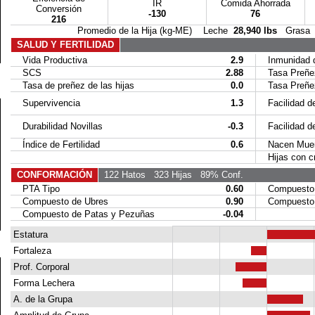
IR
Comida Ahorrada
Conversión
-130
76
216
Promedio de la Hija (kg-ME) Leche
28,940 lbs
Gras
SALUD Y FERTILIDAD
Vida Productiva
2.9
Inmunidad de
SCS
2.88
Tasa Preñez
Tasa de preñez de las hijas
0.0
Tasa Preñez 
Supervivencia
1.3
Facilidad de
Durabilidad Novillas
-0.3
Facilidad del
Índice de Fertilidad
0.6
Nacen Muer
Hijas con cr
CONFORMACIÓN
122 Hatos
323 Hijas
89% Conf.
PTA Tipo
0.60
Compuesto C
Compuesto de Ubres
0.90
Compuesto 
Compuesto de Patas y Pezuñas
-0.04
Estatura
Fortaleza
Prof. Corporal
Forma Lechera
A. de la Grupa