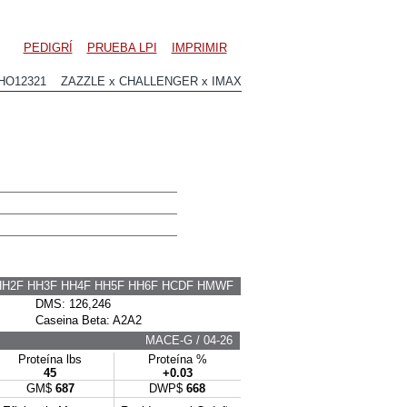
PEDIGRÍ
PRUEBA LPI
IMPRIMIR
HO12321 ZAZZLE x CHALLENGER x IMAX
HH2F HH3F HH4F HH5F HH6F HCDF HMWF
DMS: 126,246
Caseina Beta: A2A2
MACE-G / 04-26
Proteína lbs
Proteína %
45
+0.03
GM$
687
DWP$
668