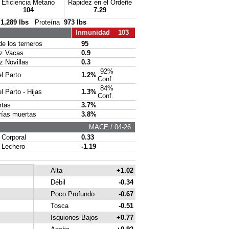
Eficiencia Metano
Rapidez en el Ordeñe
104
7.29
a
1,289 lbs
Proteína
973 lbs
Inmunidad 103
 los terneros
95
 Vacas
0.9
Novillas
0.3
92%
l Parto
1.2%
Conf.
84%
 Parto - Hijas
1.3%
Conf.
tas
3.7%
ías muertas
3.8%
MACE / 04-26
orporal
0.33
Lechero
-1.19
Alta
+1.02
Débil
-0.34
Poco Profundo
-0.67
Tosca
-0.51
Isquiones Bajos
+0.77