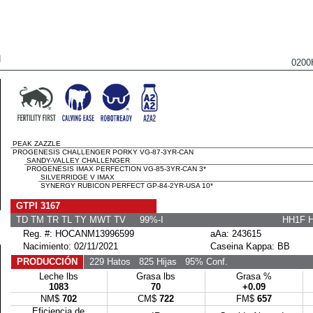
N
0200
PEAK ZAZZLE
PROGENESIS CHALLENGER PORKY VG-87-3YR-CAN
SANDY-VALLEY CHALLENGER
PROGENESIS IMAX PERFECTION VG-85-3YR-CAN 3*
SILVERRIDGE V IMAX
SYNERGY RUBICON PERFECT GP-84-2YR-USA 10*
GTPI 3167
TD TM TR TL TY MWT TV 99%-I
HH1F 
Reg. #: HOCANM13996599
aAa: 243615
Nacimiento: 02/11/2021
Caseina Kappa: BB
PRODUCCIÓN
229 Hatos
825 Hijas
95% Conf.
Leche lbs
Grasa lbs
Grasa %
1083
70
+0.09
NM$
702
CM$
722
FM$
657
Eficiencia de