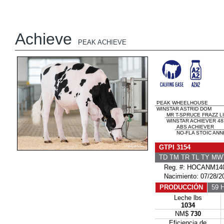
Achieve
PEAK ACHIEVE
PEAK WHEELHOUSE
WINSTAR ASTRID DOM
MR T-SPRUCE FRAZZ L
WINSTAR ACHIEVER 48
ABS ACHIEVER
NO-FLA STOIC ANN
GTPI 3154
TD TM TR TL TY MW
Reg. #: HOCANM140
Nacimiento: 07/28/2
PRODUCCIÓN
59 H
Leche lbs
1034
NM$
730
Eficiencia de