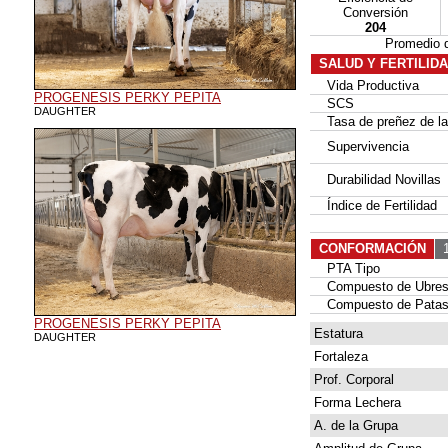
Conversión
204
Promedio 
SALUD Y FERTILID
Vida Productiva
PROGENESIS PERKY PEPITA
SCS
DAUGHTER
Tasa de preñez de las
Supervivencia
Durabilidad Novillas
Índice de Fertilidad
CONFORMACIÓN
1
PTA Tipo
Compuesto de Ubre
Compuesto de Patas
PROGENESIS PERKY PEPITA
Estatura
DAUGHTER
Fortaleza
Prof. Corporal
Forma Lechera
A. de la Grupa