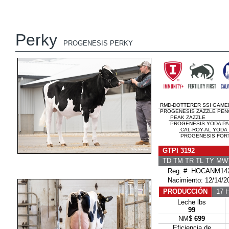
Perky
PROGENESIS PERKY
RMD-DOTTERER SSI GAME
PROGENESIS ZAZZLE PEN
PEAK ZAZZLE
PROGENESIS YODA PAL
CAL-ROY-AL YODA
PROGENESIS FORTU
GTPI 3192
TD TM TR TL TY MW
Reg. #: HOCANM142
Nacimiento: 12/14/2
PRODUCCIÓN
17 H
Leche lbs
99
NM$
699
Eficiencia de