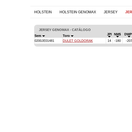
HOLSTEIN
HOLSTEIN GENOMAX
JERSEY
JE
JERSEY GENOMAX - CATÁLOGO
JPI
NM$
DWP
Sem
Toro
0200JE01481
DULET GOLDORAK
14
-180
-20