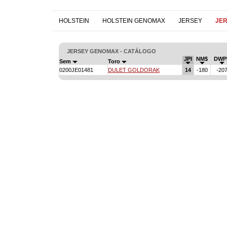
HOLSTEIN
HOLSTEIN GENOMAX
JERSEY
JE
JERSEY GENOMAX - CATÁLOGO
JPI
NM$
DWP
Sem
Toro
0200JE01481
DULET GOLDORAK
14
-180
-20