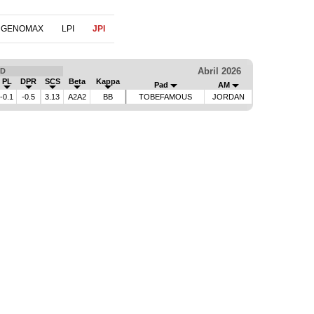
 GENOMAX
LPI
JPI
Abril 2026
D
PL
DPR
SCS
Beta
Kappa
Pad
AM
-0.1
-0.5
3.13
A2A2
BB
TOBEFAMOUS
JORDAN