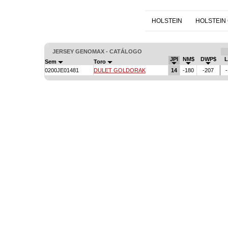
HOLSTEIN
HOLSTEIN
JERSEY GENOMAX - CATÁLOGO
JPI
NM$
DWP$
L
Sem
Toro
0200JE01481
DULET GOLDORAK
14
-180
-207