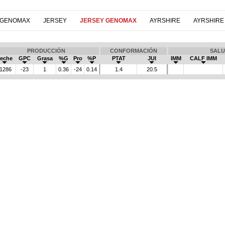
 GENOMAX
JERSEY
JERSEY GENOMAX
AYRSHIRE
AYRSHIRE
PRODUCCIÓN
CONFORMACIÓN
SALU
eche
GPC
Grasa
%G
Pro
%P
PTAT
JUI
IMM
CALF IMM
-1286
-23
1
0.36
-24
0.14
1.4
20.5