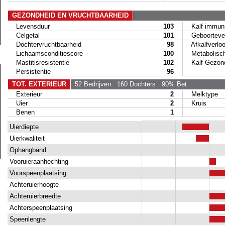
GEZONDHEID EN VRUCHTBAARHEID
Levensduur
103
Kalf immunit
Celgetal
101
Geboortever
Dochtervruchtbaarheid
98
Afkalfverloo
Lichaamsconditiescore
100
Metabolische
Mastitisresistentie
102
Kalf Gezond
Persistentie
96
TOT. EXTERIEUR
52 Bedrijven
160 Dochters
90% Bet
Exterieur
2
Melktype
Uier
2
Kruis
Benen
1
Uierdiepte
Uierkwaliteit
Ophangband
Vooruieraanhechting
Voorspeenplaatsing
Achteruierhoogte
Achteruierbreedte
Achterspeenplaatsing
Speenlengte