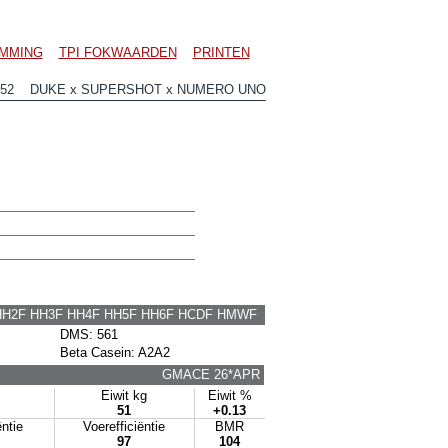
MMING
TPI FOKWAARDEN
PRINTEN
052 DUKE x SUPERSHOT x NUMERO UNO
HH2F HH3F HH4F HH5F HH6F HCDF HMWF
DMS: 561
Beta Casein: A2A2
GMACE 26*APR
Eiwit kg
Eiwit %
51
+0.13
ntie
Voerefficiëntie
BMR
97
104