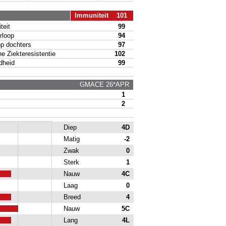
Immuniteit 101
eit
99
loop
94
p dochters
97
 Ziekteresistentie
102
heid
99
GMACE 26*APR
1
2
Diep
4D
Matig
-2
Zwak
0
Sterk
1
Nauw
4C
Laag
0
Breed
4
Nauw
5C
Lang
4L