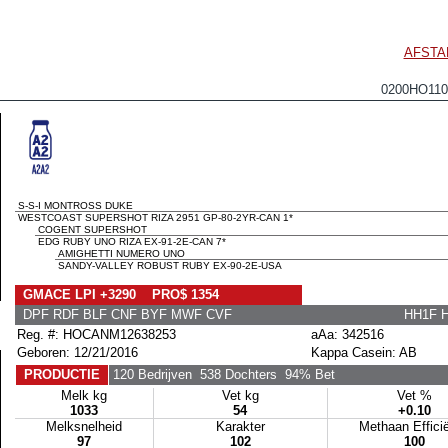
AFSTA
0200HO11
S-S-I MONTROSS DUKE
WESTCOAST SUPERSHOT RIZA 2951 GP-80-2YR-CAN 1*
COGENT SUPERSHOT
EDG RUBY UNO RIZA EX-91-2E-CAN 7*
AMIGHETTI NUMERO UNO
SANDY-VALLEY ROBUST RUBY EX-90-2E-USA
GMACE LPI +3290 PRO$ 1354
DPF RDF BLF CNF BYF MWF CVF
HH1F 
Reg. #: HOCANM12638253
aAa: 342516
Geboren: 12/21/2016
Kappa Casein: AB
PRODUCTIE
120 Bedrijven
538 Dochters
94% Bet
Melk kg
Vet kg
Vet %
1033
54
+0.10
Melksnelheid
Karakter
Methaan Efficië
97
102
100