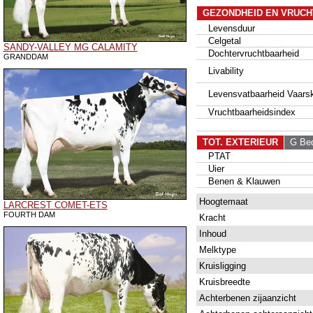
GEZONDHEID EN VRUCH
Levensduur
Celgetal
SANDY-VALLEY MG CALAMITY
Dochtervruchtbaarheid
GRANDDAM
Livability
Levensvatbaarheid Vaarsk
Vruchtbaarheidsindex
TOT. EXTERIEUR
G Bedr
PTAT
Uier
Benen & Klauwen
Hoogtemaat
LARCREST COMET-ETS
FOURTH DAM
Kracht
Inhoud
Melktype
Kruisligging
Kruisbreedte
Achterbenen zijaanzicht