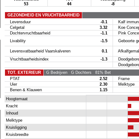
53
44
-8
GEZONDHEID EN VRUCHTBAARHEID
Levensduur
-0.1
Kalf immunit
Celgetal
3.32
Koe Concep
Dochtervruchtbaarheid
-1.1
Pink Concep
Livability
-1.5
Geboorte g
Levensvatbaarheid Vaarskalveren
0.1
Afkalfgemak
Vruchtbaarheidsindex
-1.3
Doodgeboren
Doodgeboren 
TOT. EXTERIEUR
G Bedrijven
G Dochters
81% Bet
PTAT
2.52
Frame
Uier
2.30
Melktype
Benen & Klauwen
1.15
Hoogtemaat
Kracht
Inhoud
Melktype
Kruisligging
Kruisbreedte