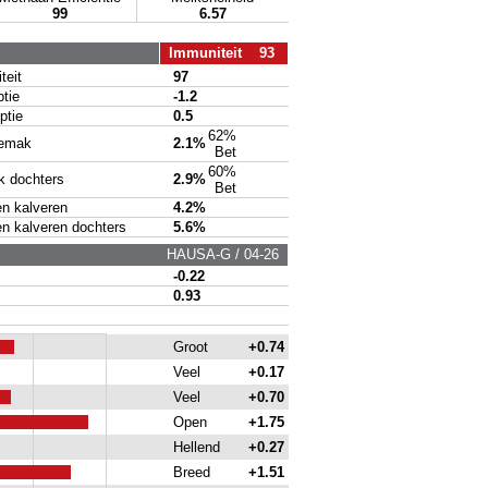
99
6.57
Immuniteit 93
eit
97
tie
-1.2
tie
0.5
62%
emak
2.1%
Bet
60%
 dochters
2.9%
Bet
 kalveren
4.2%
kalveren dochters
5.6%
HAUSA-G / 04-26
-0.22
0.93
Groot
+0.74
Veel
+0.17
Veel
+0.70
Open
+1.75
Hellend
+0.27
Breed
+1.51