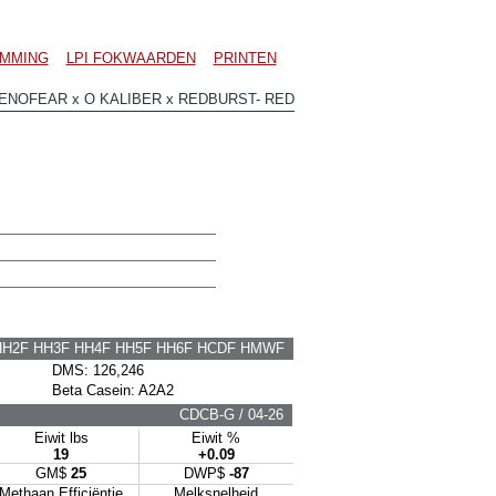
MMING
LPI FOKWAARDEN
PRINTEN
NOFEAR x O KALIBER x REDBURST- RED
HH2F HH3F HH4F HH5F HH6F HCDF HMWF
DMS: 126,246
Beta Casein: A2A2
CDCB-G / 04-26
Eiwit lbs
Eiwit %
19
+0.09
GM$
25
DWP$
-87
Methaan Efficiëntie
Melksnelheid