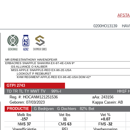
AFSTA
0200HO13139 HAVE
MR ERNESTANTHONY HAVENOFEAR
ERBACRES SNAPPLE SHAKIRA EX-97-4E-CAN 9*
GS ALLIANCE O KALIBER
MISS APPLE SNAPPLE-RED EX-96-2E-USA
LOOKOUT P REDBURST
KHW REGIMENT APPLE-RED EX-96-4E-USA DOM 42*
GTPI 2743
TD TR TL TY MWT TV 99%-I
HH1F 
Reg. #: HOCANM121251536
aAa: 243156
Geboren: 07/03/2023
Kappa Casein: AB
PRODUCTIE
G Bedrijven
G Dochters
82% Bet
Melk lbs
Vet lbs
Vet %
-157
11
+0.07
NM$
37
CM$
63
FM$
-32
Voerefficiëntie
RFI
Voerbesparing