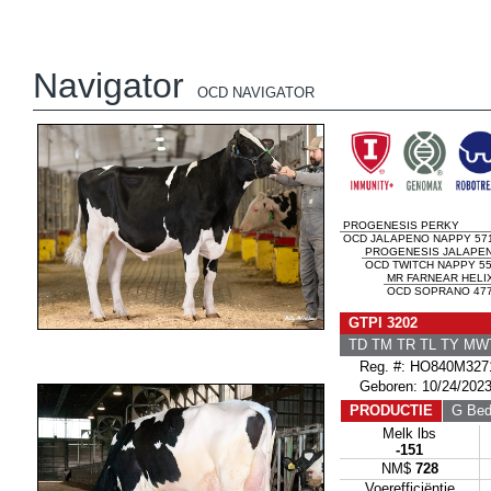
Navigator
OCD NAVIGATOR
PROGENESIS PERKY
OCD JALAPENO NAPPY 571
PROGENESIS JALAPE
OCD TWITCH NAPPY 55
MR FARNEAR HELI
OCD SOPRANO 477
GTPI 3202
TD TM TR TL TY MW
Reg. #: HO840M327
Geboren: 10/24/202
PRODUCTIE
G Bedr
Melk lbs
-151
NM$
728
Voerefficiëntie