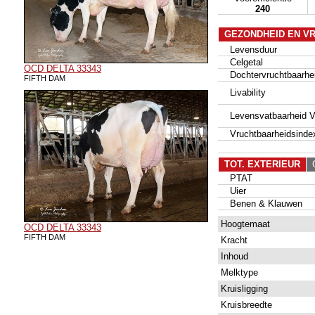
240
GEZONDHEID EN V
Levensduur
Celgetal
OCD DELTA 33343
Dochtervruchtbaarhe
FIFTH DAM
Livability
Levensvatbaarheid Va
Vruchtbaarheidsinde
TOT. EXTERIEUR
G
PTAT
Uier
Benen & Klauwen
Hoogtemaat
OCD DELTA 33343
FIFTH DAM
Kracht
Inhoud
Melktype
Kruisligging
Kruisbreedte