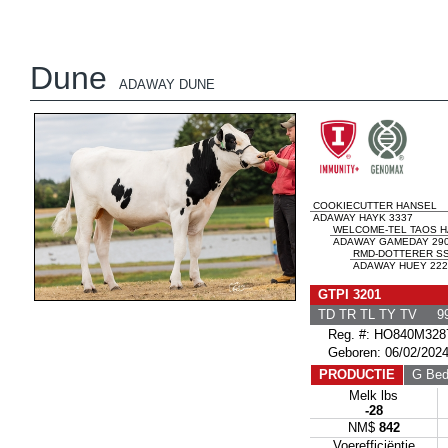
Dune
ADAWAY DUNE
COOKIECUTTER HANSEL
ADAWAY HAYK 3337
WELCOME-TEL TAOS H
ADAWAY GAMEDAY 290
RMD-DOTTERER SS
ADAWAY HUEY 222
GTPI 3201
TD TR TL TY TV 99
Reg. #: HO840M328
Geboren: 06/02/202
PRODUCTIE
G Bedr
Melk lbs
-28
NM$
842
Voerefficiëntie