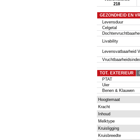
218
GEZONDHEID EN V
Levensduur
Celgetal
Dochtervruchtbaarhe
Livability
Levensvatbaarheid Va
Vruchtbaarheidsinde
TOT. EXTERIEUR
G
PTAT
Uier
Benen & Klauwen
Hoogtemaat
Kracht
Inhoud
Melktype
Kruisligging
Kruisbreedte