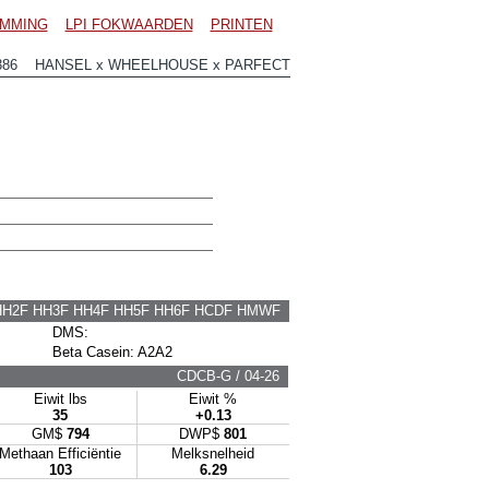
MMING
LPI FOKWAARDEN
PRINTEN
386 HANSEL x WHEELHOUSE x PARFECT
HH2F HH3F HH4F HH5F HH6F HCDF HMWF
DMS:
Beta Casein: A2A2
CDCB-G / 04-26
Eiwit lbs
Eiwit %
35
+0.13
GM$
794
DWP$
801
Methaan Efficiëntie
Melksnelheid
103
6.29