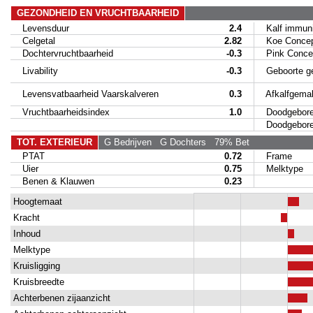
GEZONDHEID EN VRUCHTBAARHEID
Levensduur
2.4
Kalf immunit
Celgetal
2.82
Koe Concep
Dochtervruchtbaarheid
-0.3
Pink Concep
Livability
-0.3
Geboorte g
Levensvatbaarheid Vaarskalveren
0.3
Afkalfgemak
Vruchtbaarheidsindex
1.0
Doodgeboren
Doodgeboren 
TOT. EXTERIEUR
G Bedrijven
G Dochters
79% Bet
PTAT
0.72
Frame
Uier
0.75
Melktype
Benen & Klauwen
0.23
Hoogtemaat
Kracht
Inhoud
Melktype
Kruisligging
Kruisbreedte
Achterbenen zijaanzicht