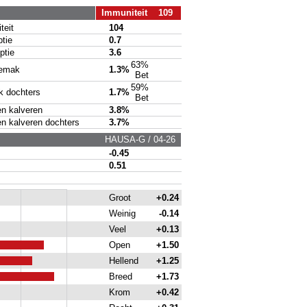
Immuniteit 109
eit
104
tie
0.7
tie
3.6
63%
emak
1.3%
Bet
59%
 dochters
1.7%
Bet
 kalveren
3.8%
kalveren dochters
3.7%
HAUSA-G / 04-26
-0.45
0.51
Groot
+0.24
Weinig
-0.14
Veel
+0.13
Open
+1.50
Hellend
+1.25
Breed
+1.73
Krom
+0.42