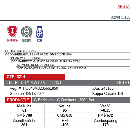
AFSTA
0200HO13
COOKIECUTTER HANSEL
OCD WHEELHOUS MINT 68552 GP-80-2YR-USA
PEAK WHEELHOUSE
OCD PARFECT MINT 63586 VG-86-2YR-USA DOM
SIEMERS RENGD PARFECT
OCD CASCADE MINT 49191 EX-90-4YR-USA DOM
GTPI 3214
TD TR TL TY MWT TV 99%-I
HH1F 
Reg. #: HO840M3285651850
aAa: 243165
Geboren: 04/17/2024
Kappa Casein: BB
PRODUCTIE
G Bedrijven
G Dochters
80% Bet
Melk lbs
Vet lbs
Vet %
61
95
+0.35
NM$
788
CM$
838
FM$
672
Voerefficiëntie
RFI
Voerbesparing
261
-106
179