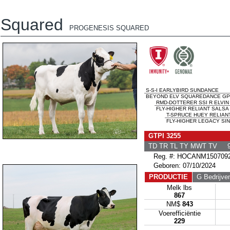
Squared
PROGENESIS SQUARED
S-S-I EARLYBIRD SUNDANCE
BEYOND ELV SQUAREDANCE GP-
RMD-DOTTERER SSI R ELVIN
FLY-HIGHER RELIANT SALSA 
T-SPRUCE HUEY RELIAN
FLY-HIGHER LEGACY SIN
GTPI 3255
TD TR TL TY MWT TV 9
Reg. #: HOCANM150709
Geboren: 07/10/2024
PRODUCTIE
G Bedrijve
Melk lbs
867
NM$
843
Voerefficiëntie
229