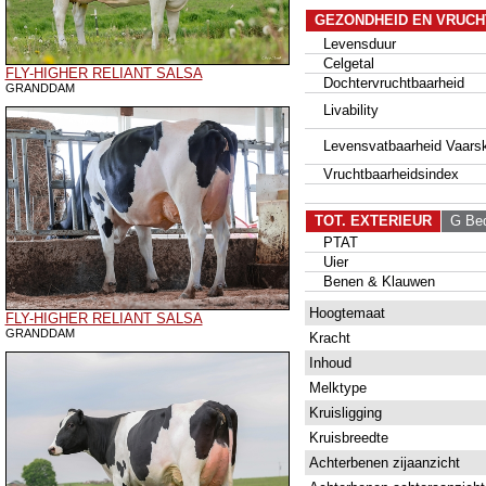
GEZONDHEID EN VRUCH
Levensduur
Celgetal
FLY-HIGHER RELIANT SALSA
Dochtervruchtbaarheid
GRANDDAM
Livability
Levensvatbaarheid Vaarsk
Vruchtbaarheidsindex
TOT. EXTERIEUR
G Bedr
PTAT
Uier
Benen & Klauwen
Hoogtemaat
FLY-HIGHER RELIANT SALSA
GRANDDAM
Kracht
Inhoud
Melktype
Kruisligging
Kruisbreedte
Achterbenen zijaanzicht