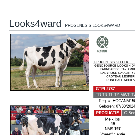
Looks4ward
PROGENESIS LOOKS4WARD
PROGENESIS KEEFER
GENOSOURCE LOOKS 4-DA
FARNEAR DELTA-LAMB
LADYROSE CAUGHT YOU
CROTEAU LESPER
ROSEDALE ACHIEV
GTPI 2787
TD TR TL TY MWT 
Reg. #: HOCANM150
Geboren: 07/30/202
PRODUCTIE
G Bedr
Melk lbs
49
NM$
197
Voerefficiëntie