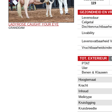
119
GEZONDHEID EN V
Levensduur
Celgetal
LADYROSE CAUGHT YOUR EYE
Dochtervruchtbaarhe
GRANDDAM
Livability
Levensvatbaarheid Va
Vruchtbaarheidsinde
TOT. EXTERIEUR
G
PTAT
Uier
Benen & Klauwen
Hoogtemaat
Kracht
Inhoud
Melktype
Kruisligging
Kruisbreedte