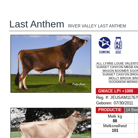
Last Anthem
RIVER VALLEY LAST ANTHEM
ALL LYNNS LOUIE VALENT
SUNSET CANYON MBSB AN
MASON BOOMER SOONE
SUNSET CANYON BROO
MOLLY BROOK BR
GOODNOW MIDNIGH
GMACE LPI +1088 
Reg. #: JEUSAM11767
Geboren: 07/30/2011
PRODUCTIE
14 Bed
Melk kg
88
Melksnelheid
101