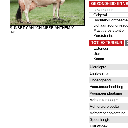
GEZONDHEID EN V
Levensduur
Celgetal
Dochtervruchtbaarhe
Lichaamsconditiesco
SUNSET CANYON MBSB ANTHEM Y
Mastitisresistentie
Dam
Persistentie
TOT. EXTERIEUR
G
Exterieur
Uier
Benen
Uierdiepte
Uierkwaliteit
Ophangband
Vooruieraanhechting
Voorspeenplaatsing
Achteruierhoogte
Achteruierbreedte
Achterspeenplaatsing
Speenlengte
Klauwhoek