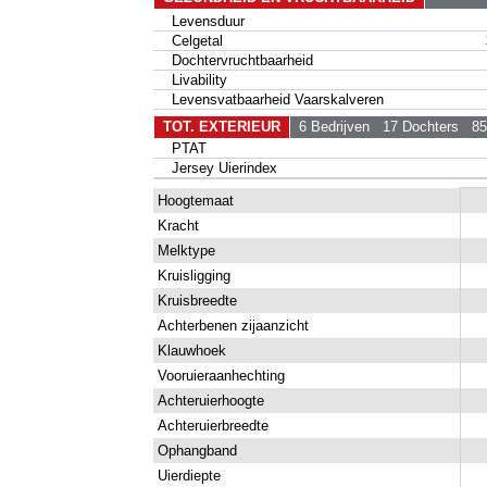
Levensduur
Celgetal
Dochtervruchtbaarheid
Livability
Levensvatbaarheid Vaarskalveren
TOT. EXTERIEUR
6 Bedrijven
17 Dochters
85
PTAT
Jersey Uierindex
Hoogtemaat
Kracht
Melktype
Kruisligging
Kruisbreedte
Achterbenen zijaanzicht
Klauwhoek
Vooruieraanhechting
Achteruierhoogte
Achteruierbreedte
Ophangband
Uierdiepte