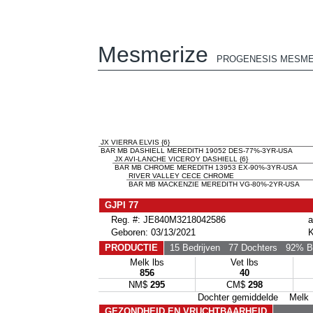
Mesmerize
PROGENESIS MESME
JX VIERRA ELVIS {6}
BAR MB DASHIELL MEREDITH 19052 DES-77%-3YR-USA
JX AVI-LANCHE VICEROY DASHIELL {6}
BAR MB CHROME MEREDITH 13953 EX-90%-3YR-USA
RIVER VALLEY CECE CHROME
BAR MB MACKENZIE MEREDITH VG-80%-2YR-USA
GJPI 77
Reg. #: JE840M3218042586
a
Geboren: 03/13/2021
K
PRODUCTIE
15 Bedrijven
77 Dochters
92% B
Melk lbs
Vet lbs
856
40
NM$
295
CM$
298
Dochter gemiddelde Mel
GEZONDHEID EN VRUCHTBAARHEID