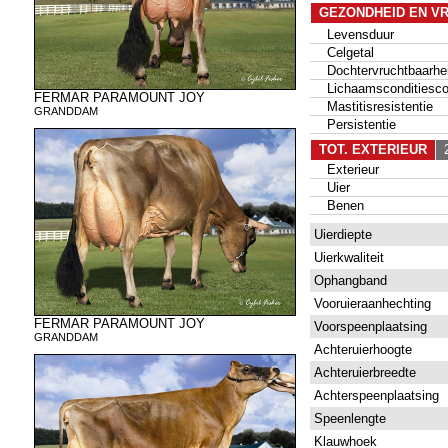
GEZONDHEID EN V
Levensduur
Celgetal
Dochtervruchtbaarhe
Lichaamsconditiesco
FERMAR PARAMOUNT JOY
Mastitisresistentie
GRANDDAM
Persistentie
TOT. EXTERIEUR
2
Exterieur
Uier
Benen
Uierdiepte
Uierkwaliteit
Ophangband
Vooruieraanhechting
FERMAR PARAMOUNT JOY
Voorspeenplaatsing
GRANDDAM
Achteruierhoogte
Achteruierbreedte
Achterspeenplaatsing
Speenlengte
Klauwhoek