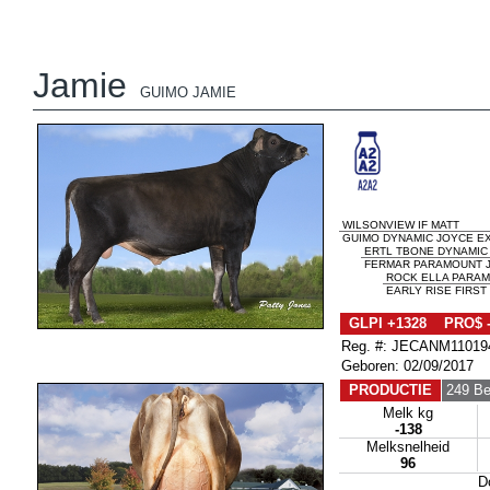
Jamie
GUIMO JAMIE
WILSONVIEW IF MATT
GUIMO DYNAMIC JOYCE EX-
ERTL TBONE DYNAMIC
FERMAR PARAMOUNT J
ROCK ELLA PARA
EARLY RISE FIRST 
GLPI +1328 PRO$ -
Reg. #: JECANM11019
Geboren: 02/09/2017
PRODUCTIE
249 Be
Melk kg
-138
Melksnelheid
96
D