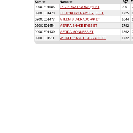
LPI
Sem
Name
0200JE01505
JX VIERRA DOORS {6} ET
2001
0200JE01479
JX HICKORY RAMSEY {5} ET
1725
0200JE01477
AHLEM SILVERADO-PP ET
1644
0200JE01454
VIERRA SNAKE EYES ET
1792
0200JE01430
VIERRA MONKEES ET
1862
0200JE01511
WICKED-KASH CLASS ACT ET
1732