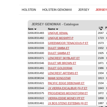
HOLSTEIN
HOLSTEIN GENOMAX
JERSEY
JERSE
JERSEY GENOMAX - Catalogue
LPI
Sem
Name
0200JE01483
UNIQUE XENIAL
2047
0200JE01482
UNIQUE MOSHPIT-P
1723
0200JE01533
GREENMOOR TENACIOUS-P ET
1573
0200JE01599
DULET SIMBA ET
1932
0200JE01600
DULET SAMBA ET
1925
0200JE01571
LENCREST SKYBLAST ET
2109
0200JE01546
DULET MR BROWN ET
1871
0200JE01481
DULET GOLDORAK
1986
0200JE01492
LENCREST ARTEMIS ET
1934
0200JE08194
MIAMI SONGSTAR
1813
0200JE01621
PACIFIC EDGE DEBONAIR ET
1534
0200JE01544
JX VIERRA EXCALIBUR {5}-P ET
1843
0200JE01575
PROGENESIS MOONSTORM ET
1872
0200JE01522
VIERRA EDDIE MONEY-PP ET
1858
0200JE01461
JX BOS STENO ESTEBAN {6} ET
1887