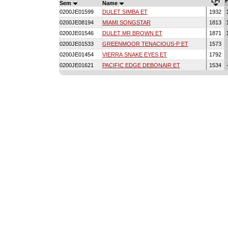
LPI
Sem
Name
0200JE01599
DULET SIMBA ET
1932
0200JE08194
MIAMI SONGSTAR
1813
0200JE01546
DULET MR BROWN ET
1871
0200JE01533
GREENMOOR TENACIOUS-P ET
1573
0200JE01454
VIERRA SNAKE EYES ET
1792
0200JE01621
PACIFIC EDGE DEBONAIR ET
1534