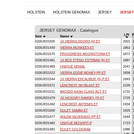
HOLSTEIN
HOLSTEIN GENOMAX
JERSEY
JERSE
JERSEY GENOMAX - Catalogue
LPI
Sem
Name
0200JE01505
JX VIERRA DOORS {6} ET
2001
0200JE01430
VIERRA MONKEES ET
1862
0200JE01575
PROGENESIS MOONSTORM ET
1872
0200JE01461
JX BOS STENO ESTEBAN {6} ET
1887
0200JE01483
UNIQUE XENIAL
2047
0200JE01522
VIERRA EDDIE MONEY-PP ET
1858
0200JE01544
JX VIERRA EXCALIBUR {5}-P ET
1843
0200JE01571
LENCREST SKYBLAST ET
2109
0200JE01511
WICKED-KASH CLASS ACT ET
1732
0200JE01479
JX HICKORY RAMSEY {5} ET
1725
0200JE01492
LENCREST ARTEMIS ET
1934
0200JE01600
DULET SAMBA ET
1925
0200JE01477
AHLEM SILVERADO-PP ET
1644
0200JE01482
UNIQUE MOSHPIT-P
1723
0200JE01481
DULET GOLDORAK
1986