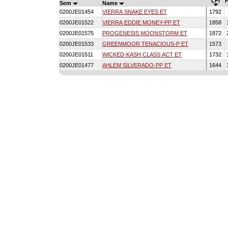
LPI
Sem
Name
0200JE01454
VIERRA SNAKE EYES ET
1792
0200JE01522
VIERRA EDDIE MONEY-PP ET
1858
0200JE01575
PROGENESIS MOONSTORM ET
1872
0200JE01533
GREENMOOR TENACIOUS-P ET
1573
0200JE01511
WICKED-KASH CLASS ACT ET
1732
0200JE01477
AHLEM SILVERADO-PP ET
1644