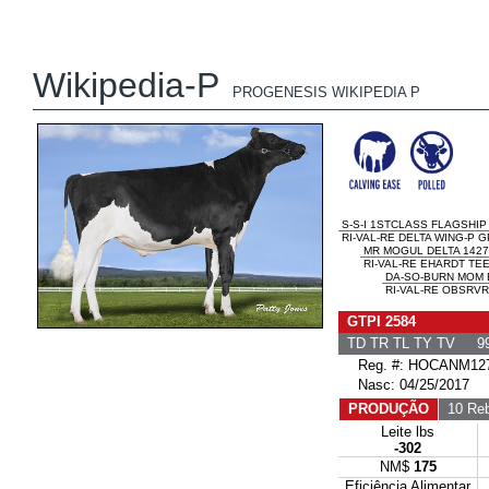
Wikipedia-P
PROGENESIS WIKIPEDIA P
S-S-I 1STCLASS FLAGSHIP
RI-VAL-RE DELTA WING-P G
MR MOGUL DELTA 1427
RI-VAL-RE EHARDT TEE
DA-SO-BURN MOM 
RI-VAL-RE OBSRVR
GTPI 2584
TD TR TL TY TV 99
Reg. #: HOCANM127
Nasc: 04/25/2017
PRODUÇÃO
10 Reb
Leite lbs
-302
NM$
175
Eficiência Alimentar