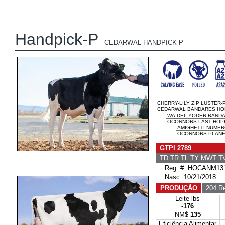
Handpick-P
CEDARWAL HANDPICK P
CHERRY-LILY ZIP LUSTER-
CEDARWAL BANDARES HOL
WA-DEL YODER BAND
OCONNORS LAST HOPE 
AMIGHETTI NUMER
OCONNORS PLANET 
GTPI 2789
TD TR TL TY MWT 
Reg. #: HOCANM131
Nasc: 10/21/2018
PRODUÇÃO
204 Re
Leite lbs
-176
NM$
135
Eficiência Alimentar