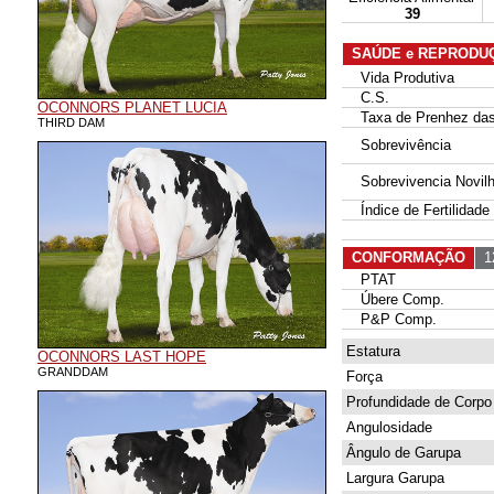
39
SAÚDE e REPRODU
Vida Produtiva
C.S.
OCONNORS PLANET LUCIA
Taxa de Prenhez das 
THIRD DAM
Sobrevivência
Sobrevivencia Novil
Índice de Fertilidade
CONFORMAÇÃO
12
PTAT
Úbere Comp.
P&P Comp.
Estatura
OCONNORS LAST HOPE
GRANDDAM
Força
Profundidade de Corpo
Angulosidade
Ângulo de Garupa
Largura Garupa