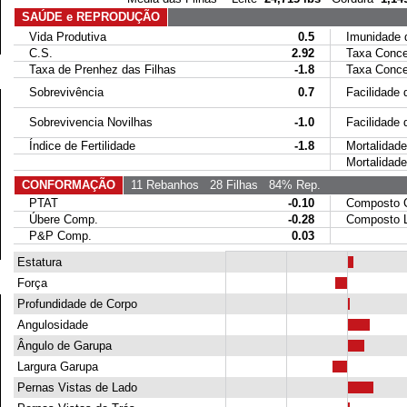
SAÚDE e REPRODUÇÃO
Vida Produtiva
0.5
Imunidade da
C.S.
2.92
Taxa Conce
Taxa de Prenhez das Filhas
-1.8
Taxa Concep
Sobrevivência
0.7
Facilidade d
Sobrevivencia Novilhas
-1.0
Facilidade de
Índice de Fertilidade
-1.8
Mortalidade 
Mortalidade 
CONFORMAÇÃO
11 Rebanhos
28 Filhas
84% Rep.
PTAT
-0.10
Composto Co
Úbere Comp.
-0.28
Composto Le
P&P Comp.
0.03
Estatura
Força
Profundidade de Corpo
Angulosidade
Ângulo de Garupa
Largura Garupa
Pernas Vistas de Lado