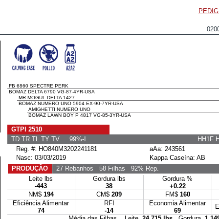
PEDIG
020
FB 6860 SPECTRE PERK
BOMAZ DELTA 6790 VG-87-4YR-USA
MR MOGUL DELTA 1427
BOMAZ NUMERO UNO 5904 EX-90-7YR-USA
AMIGHETTI NUMERO UNO
BOMAZ LAWN BOY P 4817 VG-85-3YR-USA
GTPI 2510
TD TR TL TY TV 99%-I
HH1F 
Reg. #: HO840M3202241181
aAa: 243561
Nasc: 03/03/2019
Kappa Caseína: AB
PRODUÇÃO
27 Rebanhos
58 Filhas
92% Rep.
Leite lbs
Gordura lbs
Gordura %
-443
38
+0.22
NM$
194
CM$
209
FM$
160
Eficiência Alimentar
RFI
Economia Alimentar
E
74
-14
69
Média das Filhas Leite
24,715 lbs
Gordura
1,14