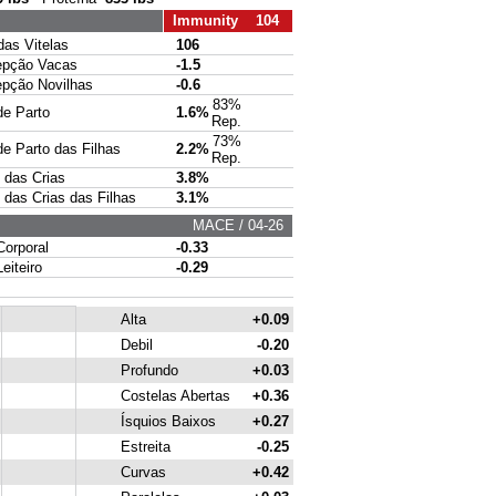
Immunity 104
s Vitelas
106
pção Vacas
-1.5
ção Novilhas
-0.6
83%
e Parto
1.6%
Rep.
73%
 Parto das Filhas
2.2%
Rep.
das Crias
3.8%
das Crias das Filhas
3.1%
MACE / 04-26
rporal
-0.33
iteiro
-0.29
Alta
+0.09
Debil
-0.20
Profundo
+0.03
Costelas Abertas
+0.36
Ísquios Baixos
+0.27
Estreita
-0.25
Curvas
+0.42