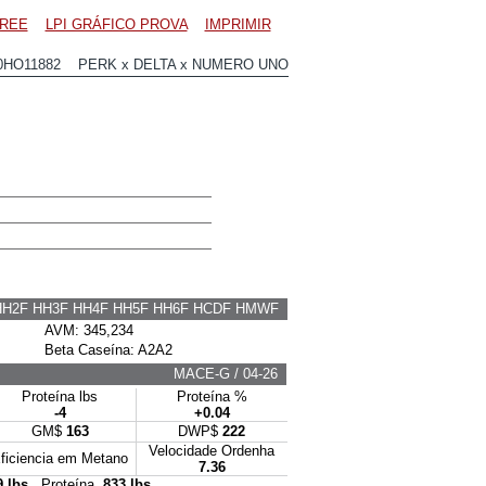
REE
LPI GRÁFICO PROVA
IMPRIMIR
0HO11882 PERK x DELTA x NUMERO UNO
HH2F HH3F HH4F HH5F HH6F HCDF HMWF
AVM: 345,234
Beta Caseína: A2A2
MACE-G / 04-26
Proteína lbs
Proteína %
-4
+0.04
GM$
163
DWP$
222
Velocidade Ordenha
ficiencia em Metano
7.36
9 lbs
Proteína
833 lbs